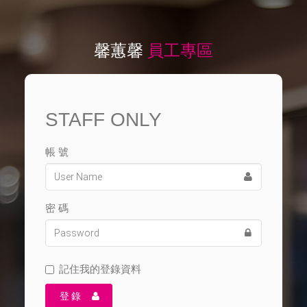
馨蕙馨
員工專區
STAFF ONLY
帳 號
密 碼
記住我的登錄資料
登 錄