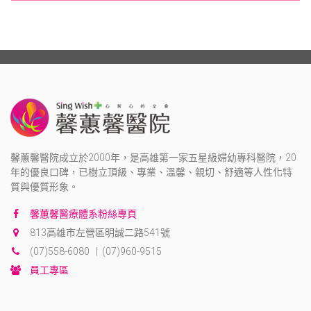
馨蕙馨醫院成立於2000年，是高雄第一家五星級婦幼專科醫院，20
年的優良口碑，已樹立頂級、專業、溫馨、親切、舒適等人性化特
質與優質形象。
馨蕙馨醫療體系粉絲專頁
813高雄市左營區明誠二路541號
(07)558-6080 | (07)960-9515
員工專區