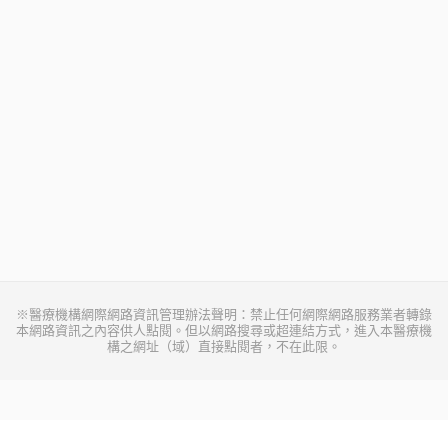
※醫療機構網際網路資訊管理辦法聲明：禁止任何網際網路服務業者轉錄
本網路資訊之內容供人點閱。但以網路搜尋或超連結方式，進入本醫療機
構之網址（域）直接點閱者，不在此限。