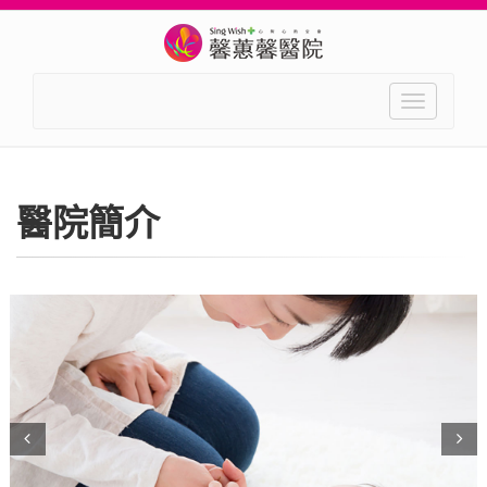
Toggle
navigation
醫院簡介
Prev
Next