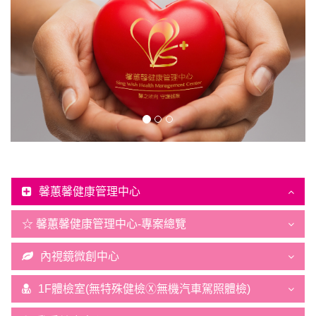
馨蕙馨健康管理中心
☆ 馨蕙馨健康管理中心-專案總覽
內視鏡微創中心
1F體檢室(無特殊健檢Ⓧ無機汽車駕照體檢)