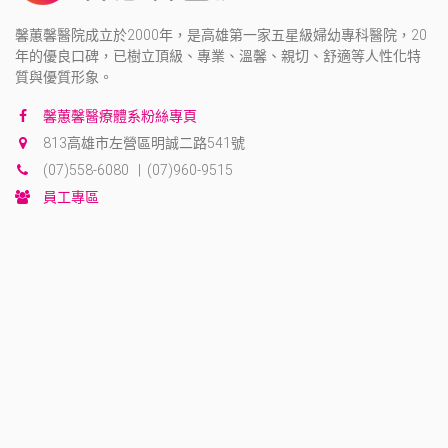
馨蕙馨醫院成立於2000年，是高雄第一家五星級婦幼專科醫院，20
年的優良口碑，已樹立頂級、專業、溫馨、親切、舒適等人性化特
質與優質形象。
馨蕙馨醫療體系粉絲專頁
813高雄市左營區明誠二路541號
(07)558-6080 | (07)960-9515
員工專區