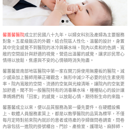
馨蕙馨醫院
成立於民國八十九年，以婦女科別及產婦為主要服務
對象。五星級飯店的外觀，結合院區人性化、溫馨的設計，身置
其中完全感覺不到醫院的冰冷與藥水味。院內以柔和的色調、寬
敞的空間設計與舒適的視覺，營造出溫馨的感覺，讓求診民眾心
情得以放鬆，焦慮與不安的心情頓時消失殆盡。
馨蕙馨是南部地區醫院中第一家在開刀房使用無塵板的醫院。減
少感染加上醫師用藥正確觀念，無形中減少不必要的抗生素使用
率。院內寬敞的空間、流通的空氣與光線清晰，讓院內的空氣更
加舒適，聞不到一般醫院特有的消毒藥水味，種種貼心的設計讓
準媽媽們有「回家」的感覺，以放鬆心情，期待新生命的來臨。
馨蕙馨成立以來，便以品質服務為第一優先要件。在硬體設備
上、軟體人員服務素質上，都是以教學醫院的品質為標竿，不僅
每月定時對前來院內就診的患者或待產的孕婦做問卷調查，問卷
內容包括一進院的掛號櫃台、門診、產檢室、護理站、麻醉師、