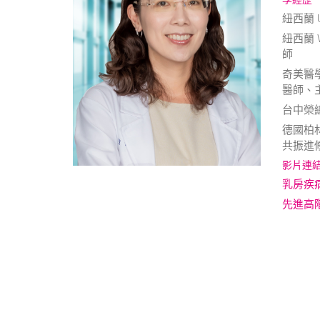
紐西蘭 Un
紐西蘭 W
師
奇美醫
醫師、
台中榮
德國柏林 
共振進
影片連
乳房疾
先進高