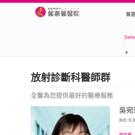
馨
Sele
▼
放射診斷科醫師群
全馨為您提供最好的醫療服務
吳宛
胸腔/乳
學經歷