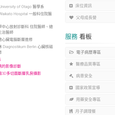
床位資訊
iversity of Otago 醫學系
aikato Hospital 一般科住院醫
父母成長營
學中心放射診斷科 住院醫師、總
主治醫師
服務
看板
總心臟電腦斷層進修
Diagnostikum Berlin 心臟核磁
修
電子病歷專區
結
醫療品質專區
病的影像診斷
階3D多切面斷層乳房攝影
病患安全
國家政策宣導
用藥安全專區
月子調理餐