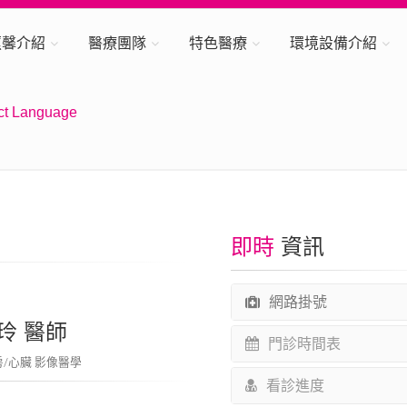
蕙馨介紹
醫療團隊
特色醫療
環境設備介紹
ct Language
即時
資訊
網路掛號
玲 醫師
門診時間表
房/心臟 影像醫學
看診進度