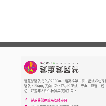
馨蕙馨醫院成立於2000年，是高雄第一家五星級婦幼專
醫院，20年的優良口碑，已樹立頂級、專業、溫馨、親
切、舒適等人性化特質與優質形象。
馨蕙馨醫療體系粉絲專頁