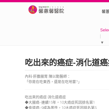
馨
Sele
▼
吃出來的癌症-消化道癌
內科-肝膽腸胃 陳以勳醫師：
「你是在吃東西，還是在吃地雷?」
吃出來的癌症-消化道癌症
◆大腸癌--連續15年，10大癌症死因排名第1
◆食道癌--9成為男性，10大癌症死因排名第5