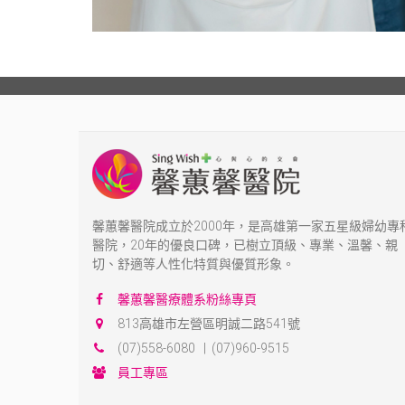
馨蕙馨醫院成立於2000年，是高雄第一家五星級婦幼專
醫院，20年的優良口碑，已樹立頂級、專業、溫馨、親
切、舒適等人性化特質與優質形象。
馨蕙馨醫療體系粉絲專頁
813高雄市左營區明誠二路541號
(07)558-6080 | (07)960-9515
員工專區