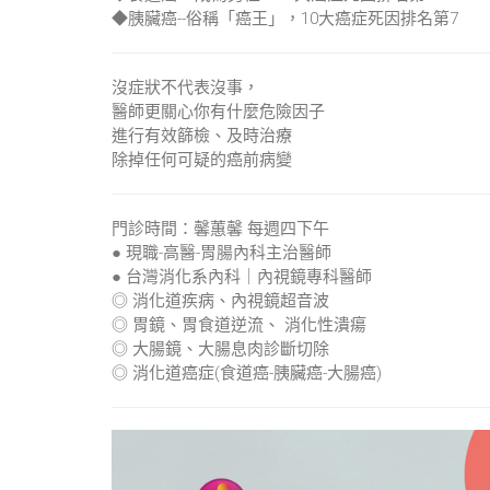
◆胰臟癌--俗稱「癌王」，10大癌症死因排名第7
沒症狀不代表沒事，
醫師更關心你有什麼危險因子
進行有效篩檢、及時治療
除掉任何可疑的癌前病變
門診時間：馨蕙馨 每週四下午
● 現職-高醫-胃腸內科主治醫師
● 台灣消化系內科｜內視鏡專科醫師
◎ 消化道疾病、內視鏡超音波
◎ 胃鏡、胃食道逆流、 消化性潰瘍
◎ 大腸鏡、大腸息肉診斷切除
◎ 消化道癌症(食道癌-胰臟癌-大腸癌)