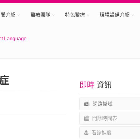
蕙馨介紹
醫療團隊
特色醫療
環境設備介紹
ct Language
症
即時
資訊
網路掛號
門診時間表
看診進度