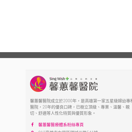
馨蕙馨醫院成立於2000年，是高雄第一家五星級婦幼專
醫院，20年的優良口碑，已樹立頂級、專業、溫馨、親
切、舒適等人性化特質與優質形象。
馨蕙馨醫療體系粉絲專頁