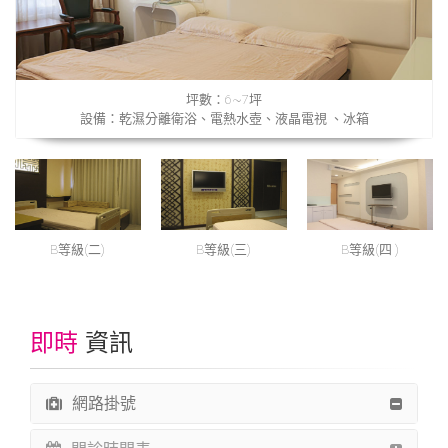
坪數：6~7坪
設備：乾濕分離衛浴、電熱水壺、液晶電視 、冰箱
B等級(二)
B等級(三)
B等級(四 )
即時
資訊
網路掛號