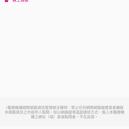
員工專區
※醫療機構網際網路資訊管理辦法聲明：禁止任何網際網路服務業者轉錄
本網路資訊之內容供人點閱。但以網路搜尋或超連結方式，進入本醫療機
構之網址（域）直接點閱者，不在此限。