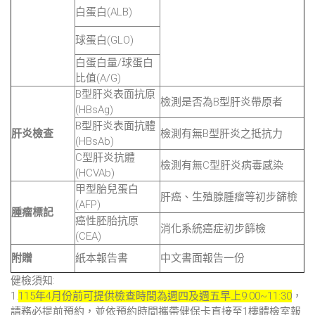
白蛋白(ALB)
球蛋白(GLO)
白蛋白量/球蛋白
比值(A/G)
B型肝炎表面抗原
檢測是否為B型肝炎帶原者
(HBsAg)
B型肝炎表面抗體
肝炎檢查
檢測有無B型肝炎之抵抗力
(HBsAb)
C型肝炎抗體
檢測有無C型肝炎病毒感染
(HCVAb)
甲型胎兒蛋白
肝癌、生殖腺腫瘤等初步篩檢
(AFP)
腫瘤標記
癌性胚胎抗原
消化系統癌症初步篩檢
(CEA)
附贈
紙本報告書
中文書面報告一份
健檢須知:
1.
115年4月份前可提供檢查時間為週四及週五早上9:00~11:30
，
請務必提前預約，並依預約時間攜帶健保卡直接至1樓體檢室報