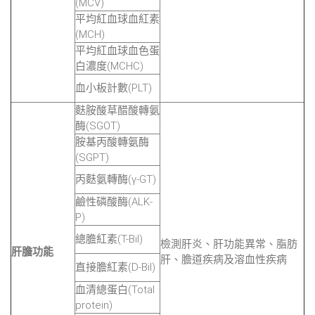
(MCV)
平均紅血球血紅素
(MCH)
平均紅血球血色蛋
白濃度(MCHC)
血小板計數(PLT)
麩胺酸草醋酸轉氨
酶(SGOT)
胺基丙酸轉氨酶
(SGPT)
丙麩氨轉酶(γ-GT)
鹼性磷酸酶(ALK-
P)
總膽紅素(T-Bil)
檢測肝炎、肝功能異常、脂肪
肝膽功能
肝、膽道疾病及溶血性疾病
直接膽紅素(D-Bil)
血清總蛋白(Total
protein)