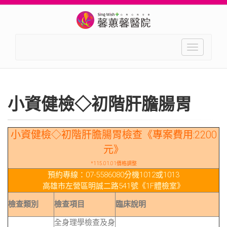
Toggle
navigation
小資健檢◇初階肝膽腸胃
小資健檢◇初階肝膽腸胃檢查《專案費用:2200
元》
*115.01.01價格調整
預約專線：07-5586080分機1012或1013
高雄市左營區明誠二路541號《1F體檢室》
檢查類別
檢查項目
臨床說明
全身理學檢查及身