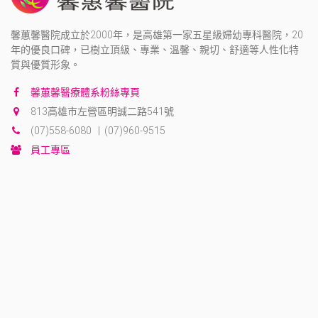
馨蕙馨醫院成立於2000年，是高雄第一家五星級婦幼專科醫院，20
年的優良口碑，已樹立頂級、專業、溫馨、親切、舒適等人性化特
質與優質形象。
馨蕙馨醫療體系粉絲專頁
813高雄市左營區明誠二路541號
(07)558-6080 | (07)960-9515
員工專區