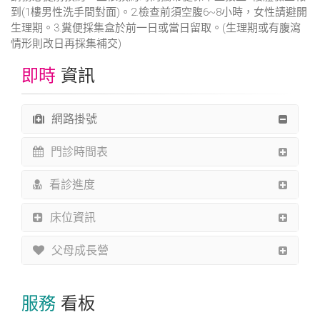
到(1樓男性洗手間對面)。2.檢查前須空腹6~8小時，女性請避開
生理期。3.糞便採集盒於前一日或當日留取。(生理期或有腹瀉
情形則改日再採集補交)
即時
資訊
網路掛號
門診時間表
看診進度
床位資訊
父母成長營
服務
看板