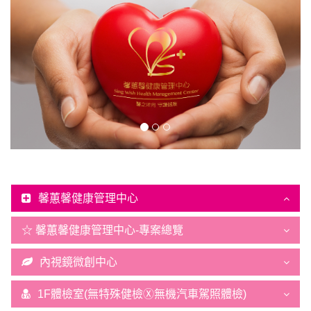
馨蕙馨健康管理中心
☆ 馨蕙馨健康管理中心-專案總覽
內視鏡微創中心
1F體檢室(無特殊健檢Ⓧ無機汽車駕照體檢)