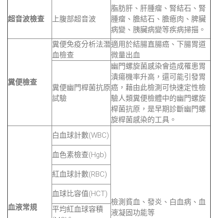
脂肪肝、肝腫瘤、腎結石、腎
超音波檢查
上腹部超音波
腫瘤、膽結石、膽瘜肉、脾臟
病變、胰臟病變等疾病掃描。
糞便免疫分析法潛
適用於結腸直腸癌、下腸胃道
血檢查
微量出血
幽門螺旋菌感染會造成罹患胃
潰瘍機率升高，還可能引發胃
糞便檢查
糞便幽門桿菌抗原
癌，藉由此檢測可快速定性檢
試驗
驗人類糞便檢體中的幽門螺旋
桿菌抗原，是早期診斷幽門螺
旋桿菌感染的工具。
白血球計數(WBC)
血色素檢查(Hgb)
紅血球計數(RBC)
血球比容值(HCT)
檢測貧血、發炎、白血病、血
血液常規
平均紅血球容積
液凝固功能等