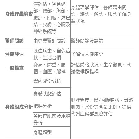
體評估，包含頭
身體理學評估，醫師藉由問
部、頸部、胸部、
身體理學檢查
診、聽診、觸診、叩診了解身
腹部、四肢、淋巴
體狀況
結、皮膚、心臟及
神經系統等
醫師問診
由專業醫師問診
醫師問診及諮詢
既往病史、自覺症
健康評估
了解個人健康史
狀、生活習慣
身高、體重、腰
評估體格狀況、生命徵象、代
一般檢查
圍、血壓、脈搏
謝徵候群指標
體內成份分析
身體狀態評估
肥胖程度、體/內臟脂肪、骨骼
肥胖分析
身體組成分析
肌肉、水份等含量比例，提供
代謝症候群風險評估
各部位肌肉及水腫
分析
身體類型