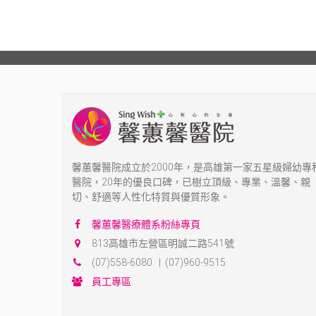
馨蕙馨醫院成立於2000年，是高雄第一家五星級婦幼專
醫院，20年的優良口碑，已樹立頂級、專業、溫馨、親
切、舒適等人性化特質與優質形象。
馨蕙馨醫療體系粉絲專頁
813高雄市左營區明誠二路541號
(07)558-6080 | (07)960-9515
員工專區