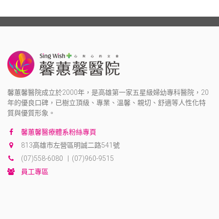
馨蕙馨醫院成立於2000年，是高雄第一家五星級婦幼專科醫院，20
年的優良口碑，已樹立頂級、專業、溫馨、親切、舒適等人性化特
質與優質形象。
馨蕙馨醫療體系粉絲專頁
813高雄市左營區明誠二路541號
(07)558-6080 | (07)960-9515
員工專區