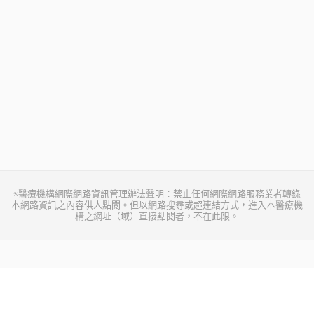
※醫療機構網際網路資訊管理辦法聲明：禁止任何網際網路服務業者轉錄
本網路資訊之內容供人點閱。但以網路搜尋或超連結方式，進入本醫療機
構之網址（域）直接點閱者，不在此限。